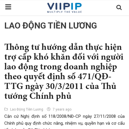
LAO ĐỘNG TIỀN LƯƠNG
Trang chủ
Sàn Giao Dịch
Thông tư hướng dẫn thực hiện
Tin tức
trợ cấp khó khăn đối với người
lao động trong doanh nghiệp
Liên hệ
theo quyết định số 471/QĐ-
Tầm nhìn
TTG ngày 30/3/2011 của Thủ
Tuyển dụng nhân sự
tướng Chính phủ
Quy Trình/Hướng Dẫn Đầu Tư
Tiêu Chuẩn Việt Nam
Lao Động Tiền Lương
7 years ago
Căn cứ Nghị định số 118/2008/NĐ-CP ngày 27/11/2008 của
Thỏa Thuận Sử Dụng
Chính phủ quy định chức năng, nhiệm vụ, quyền hạn và cơ cấu