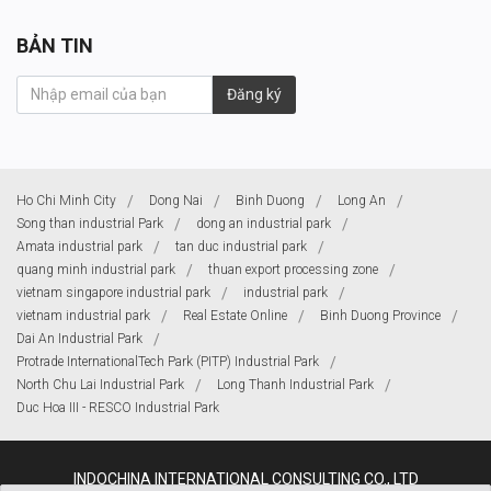
BẢN TIN
Đăng ký
Ho Chi Minh City
Dong Nai
Binh Duong
Long An
Song than industrial Park
dong an industrial park
Amata industrial park
tan duc industrial park
quang minh industrial park
thuan export processing zone
vietnam singapore industrial park
industrial park
vietnam industrial park
Real Estate Online
Binh Duong Province
Dai An Industrial Park
Protrade InternationalTech Park (PITP) Industrial Park
North Chu Lai Industrial Park
Long Thanh Industrial Park
Duc Hoa III - RESCO Industrial Park
INDOCHINA INTERNATIONAL CONSULTING CO., LTD