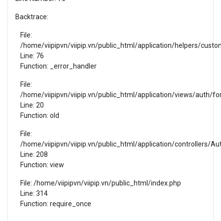
Đăng nhập
Backtrace:
Đăng ký
File:
VN
/home/viipipvn/viipip.vn/public_html/application/helpers/cust
Line: 76
Function: _error_handler
ĐĂNG BÁN
File:
/home/viipipvn/viipip.vn/public_html/application/views/auth/f
Line: 20
Function: old
File:
/home/viipipvn/viipip.vn/public_html/application/controllers/Au
Line: 208
Function: view
File: /home/viipipvn/viipip.vn/public_html/index.php
Line: 314
Function: require_once