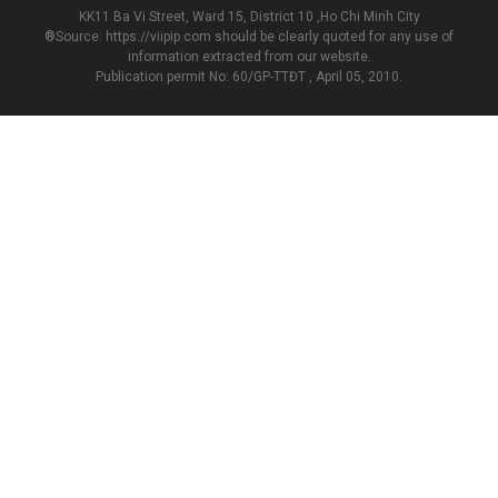
KK11 Ba Vi Street, Ward 15, District 10 ,Ho Chi Minh City
®Source: https://viipip.com should be clearly quoted for any use of
information extracted from our website.
Publication permit No: 60/GP-TTĐT , April 05, 2010.