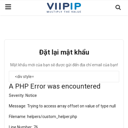
Trang chủ
Sàn Giao Dịch
Đặt lại mật khẩu
Tin tức
Mật khẩu mới của bạn sẽ được gửi đến địa chỉ email của bạn!
Liên hệ
Tầm nhìn
A PHP Error was encountered
Tuyển dụng nhân sự
Severity: Notice
Quy Trình/Hướng Dẫn Đầu Tư
Message: Trying to access array offset on value of type null
Tiêu Chuẩn Việt Nam
Filename: helpers/custom_helper.php
Thỏa Thuận Sử Dụng
Line Number: 76