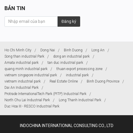
BẢN TIN
Đăng ký
Ho Chi Minh City
Dong Nai
Binh Duong
Long An
Song than industrial Park
dong an industrial park
Amata industrial park
tan duc industrial park
quang minh industrial park
thuan export processing zone
vietnam singapore industrial park
industrial park
vietnam industrial park
Real Estate Online
Binh Duong Province
Dai An Industrial Park
Protrade InternationalTech Park (PITP) Industrial Park
North Chu Lai Industrial Park
Long Thanh Industrial Park
Duc Hoa III - RESCO Industrial Park
INDOCHINA INTERNATIONAL CONSULTING CO., LTD