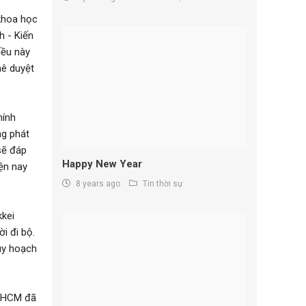
 khoa học
h - Kiến
iều này
hê duyệt
hính
ng phát
sẽ đáp
Happy New Year
iện nay
8 years ago
Tin thời sự
kkei
i đi bộ.
uy hoạch
P.HCM đã