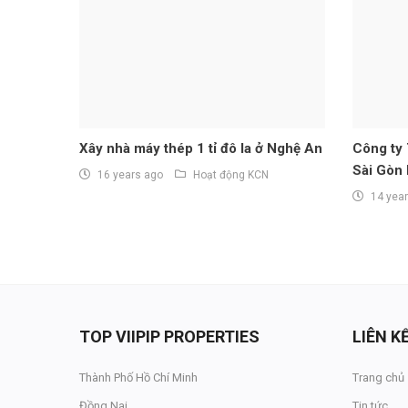
Xây nhà máy thép 1 tỉ đô la ở Nghệ An
Công ty
Sài Gòn 
16 years ago
Hoạt động KCN
14 yea
TOP VIIPIP PROPERTIES
LIÊN 
Thành Phố Hồ Chí Minh
Trang chủ
Đồng Nai
Tin tức