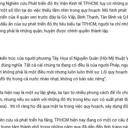
g Nghiên cứu Phát triển đô thị Viện Kinh tế TP.HCM, tuy có những ph
ột số tồn tại do việc thiếu tầm nhìn trong quy hoạch. Mô hình phát 
riển của 4 quận ven trước đây là Gò Vấp, Bình Thạnh, Tân Bình và Q.8
dấu ấn của sự phát triển đô thị tiêu biểu tại TP.HCM, người ta chỉ n
ng phải là những quận, huyện được chính quyền thành lập.
, kiến trúc của người phương Tây. Họa sĩ Nguyễn Quân (Hội Mỹ thuật 
óa đúng nghĩa. Tất cả cái chúng ta đang có đều là của người Pháp, ng
ệt không phải là một điều mới nhưng luôn luôn thời sự. Lối quy hoạc
đô thị trong cả nước nhàn nhạt, không có bản sắc riêng".
 ta hiện nay là một sự lắp ghép, lai tạo từ nhiều phong cách để rồi c
iển, nhưng nếu so sánh với những đô thị trong khu vực có xuất phát 
a)... thì rõ ràng họ đã qua mặt ta trong việc quy hoạch, xây dựng đô 
n cứu và phát triển hạ tầng, TP.HCM hiện nay đang có một cơ cấu đ
o trung tâm thành phố trong những năm qua đã dẫn đến tình trạng nà