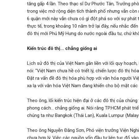
tăng gấp 4 lần. Theo thạc sĩ Dư Phước Tân, Trưởng phòn
trong việc mở rộng diện tích thành phố nhưng vẫn còn m
6 quận mới này vẫn chưa có gì đột phá so với sự phát t
thực tế, trong khoảng 10 năm trở lại đây, nếu nhắc đến 
đô thị mới Phú Mỹ Hưng do nước ngoài đầu tư, chứ khô
Kiến trúc đô thị... chẳng giống ai
Lịch sử đô thị của Việt Nam gắn liền với lối quy hoạch
nói: "Việt Nam chưa hề có triết lý, chiến lược đô thị h
Đặt ra vấn đề đô thị hóa phù hợp với văn hóa người Vi
xa lạ với văn hóa Việt Nam đang khiến cho bộ mặt các 
Theo ông, lối kiến trúc hiện đại ở các đô thị của chúng
phong cách... chẳng giống ai. Nói rằng TP.HCM phát tr
chúng ta như Bangkok (Thái Lan), Kuala Lumpur (Malaysi
Theo ông Nguyễn Đăng Sơn, Phó viện trưởng Viện Nghiê
chưa hợp lý. Việc các nguồn vốn đầu tư liên tục đổ và