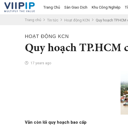
Trang Chủ
Sàn Giao Dịch
Khu Công Nghiệp
T
Trang chủ
Tin tức
Hoạt động KCN
Quy hoạch TP.HCM 
Trang chủ
HOẠT ĐỘNG KCN
Sàn Giao Dịch
Quy hoạch TP.HCM c
Tin tức
17 years ago
Liên hệ
Tầm nhìn
Tuyển dụng nhân sự
Quy Trình/Hướng Dẫn Đầu Tư
Tiêu Chuẩn Việt Nam
Thỏa Thuận Sử Dụng
Vẫn còn lối quy hoạch bao cấp