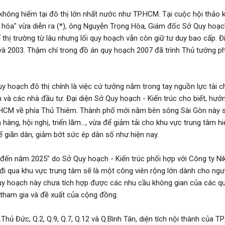
không hiếm tại đô thị lớn nhất nước như TP.HCM. Tại cuộc hội thảo
n hóa" vừa diễn ra (*), ông Nguyễn Trọng Hòa, Giám đốc Sở Quy hoạc
 thị trường từ lâu nhưng lối quy hoạch vẫn còn giữ tư duy bao cấp. Đ
và 2003. Thậm chí trong đồ án quy hoạch 2007 đã trình Thủ tướng p
 hoạch đô thị chính là việc cứ tưởng nắm trong tay nguồn lực tài c
n và các nhà đầu tư. Đại diện Sở Quy hoạch - Kiến trúc cho biết, hướ
P.HCM về phía Thủ Thiêm. Thành phố mới nằm bên sông Sài Gòn này 
 hàng, hội nghị, triển lãm..., vừa để giảm tải cho khu vực trung tâm h
 giãn dân, giảm bớt sức ép dân số như hiện nay.
ến năm 2025" do Sở Quy hoạch - Kiến trúc phối hợp với Công ty Ni
i qua khu vực trung tâm sẽ là một công viên rộng lớn dành cho ngườ
quy hoạch này chưa tích hợp được các nhu cầu không gian của các q
ự tham gia và đề xuất của cộng đồng.
ủ Đức, Q.2, Q.9, Q.7, Q.12 và Q.Bình Tân, diện tích nội thành của T