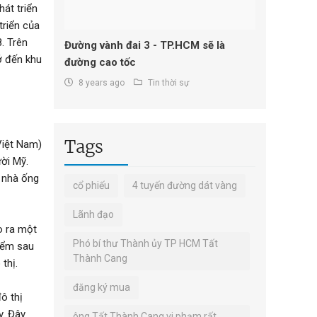
át triển
triển của
. Trên
Đường vành đai 3 - TP.HCM sẽ là
hớ đến khu
đường cao tốc
8 years ago
Tin thời sự
Tags
Việt Nam)
ười Mỹ.
h nhà ống
cổ phiếu
4 tuyến đường dát vàng
Lãnh đạo
ho ra một
Phó bí thư Thành ủy TP HCM Tất
điểm sau
Thành Cang
thị.
đăng ký mua
ô thị
y. Đây
ông Tất Thành Cang vi phạm rất