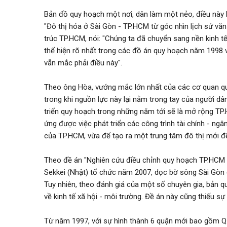
Đăng nhập
Bản đồ quy hoạch một nơi, dân làm một nẻo, điều này 
Đăng ký
"Đô thị hóa ở Sài Gòn - TP.HCM từ góc nhìn lịch sử vă
trúc TP.HCM, nói: "Chúng ta đã chuyển sang nền kinh tế
VN
thể hiện rõ nhất trong các đồ án quy hoạch năm 1998 
vẫn mắc phải điều này".
ĐĂNG BÁN
Theo ông Hòa, vướng mắc lớn nhất của các cơ quan quy
trong khi nguồn lực này lại nằm trong tay của người dâ
triển quy hoạch trong những năm tới sẽ là mở rộng T
ứng được việc phát triển các công trình tài chính - ngân
của TP.HCM, vừa để tạo ra một trung tâm đô thị mới để
Theo đề án "Nghiên cứu điều chỉnh quy hoạch TP.HCM đ
Sekkei (Nhật) tổ chức năm 2007, dọc bờ sông Sài Gòn đ
Tuy nhiên, theo đánh giá của một số chuyên gia, bản 
về kinh tế xã hội - môi trường. Đề án này cũng thiếu s
Từ năm 1997, với sự hình thành 6 quận mới bao gồm Q.Th