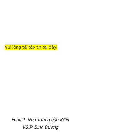
Đăng nhập
Đăng ký
VN
Vui lòng tải tập tin tại đây!
ĐĂNG BÁN
Hình 1. Nhà xưởng gần KCN
VSIP_Bình Dương