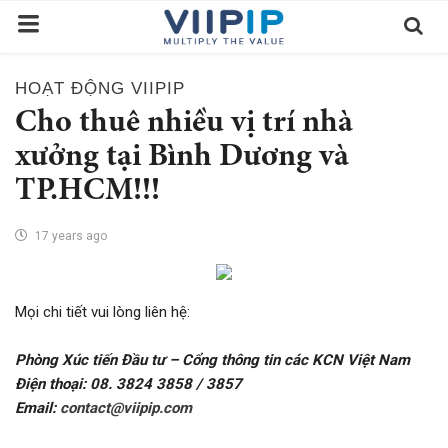
HOẠT ĐỘNG VIIPIP
Trang chủ
Cho thuê nhiều vị trí nhà
Sàn Giao Dịch
xưởng tại Bình Dương và
TP.HCM!!!
Tin tức
Liên hệ
17 years ago
Tầm nhìn
Tuyển dụng nhân sự
Mọi chi tiết vui lòng liên hệ:
Quy Trình/Hướng Dẫn Đầu Tư
Phòng Xúc tiến Đầu tư – Cổng thông tin các KCN Việt Nam
Tiêu Chuẩn Việt Nam
Điện thoại: 08. 3824 3858 / 3857
Email:
contact@viipip.com
Thỏa Thuận Sử Dụng