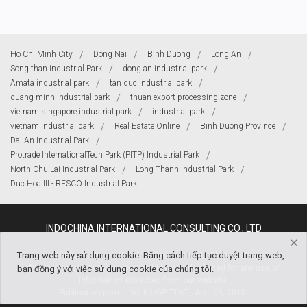
Ho Chi Minh City
Dong Nai
Binh Duong
Long An
Song than industrial Park
dong an industrial park
Amata industrial park
tan duc industrial park
quang minh industrial park
thuan export processing zone
vietnam singapore industrial park
industrial park
vietnam industrial park
Real Estate Online
Binh Duong Province
Dai An Industrial Park
Protrade InternationalTech Park (PITP) Industrial Park
North Chu Lai Industrial Park
Long Thanh Industrial Park
Duc Hoa III - RESCO Industrial Park
INDOCHINA INTERNATIONAL CONSULTING CO., LTD
Trang web này sử dụng cookie. Bằng cách tiếp tục duyệt trang web,
KK11 Ba Vi Street, Ward 15, District 10 ,Ho Chi Minh City
®Source: https://viipip.com should be clearly quoted for any use of
bạn đồng ý với việc sử dụng cookie của chúng tôi.
information extracted from our website.
Publication permit No: 60/GP-TTĐT , April 05, 2010.