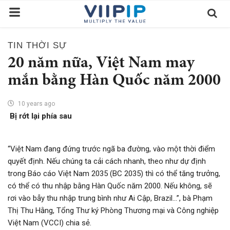
TIN THỜI SỰ
Trang chủ
20 năm nữa, Việt Nam may
Sàn Giao Dịch
mắn bằng Hàn Quốc năm 2000
Tin tức
10 years ago
Bị rớt lại phía sau
Liên hệ
Tầm nhìn
“Việt Nam đang đứng trước ngã ba đường, vào một thời điểm
Tuyển dụng nhân sự
quyết định. Nếu chúng ta cải cách nhanh, theo như dự định
trong Báo cáo Việt Nam 2035 (BC 2035) thì có thể tăng trưởng,
Quy Trình/Hướng Dẫn Đầu Tư
có thể có thu nhập bằng Hàn Quốc năm 2000. Nếu không, sẽ
Tiêu Chuẩn Việt Nam
rơi vào bẫy thu nhập trung bình như Ai Cập, Brazil…”, bà Phạm
Thị Thu Hằng, Tổng Thư ký Phòng Thương mại và Công nghiệp
Thỏa Thuận Sử Dụng
Việt Nam (VCCI) chia sẻ.