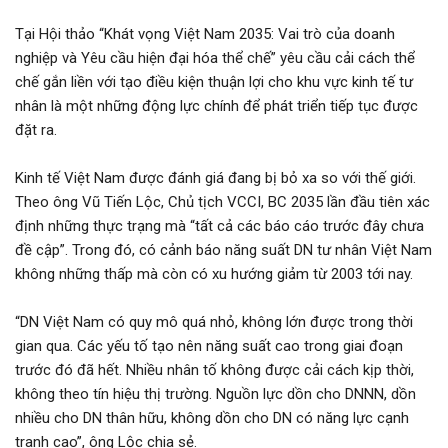
Đăng nhập
Tại Hội thảo “Khát vọng Việt Nam 2035: Vai trò của doanh
Đăng ký
nghiệp và Yêu cầu hiện đại hóa thể chế” yêu cầu cải cách thể
chế gắn liền với tạo điều kiện thuận lợi cho khu vực kinh tế tư
VN
nhân là một những động lực chính để phát triển tiếp tục được
đặt ra.
ĐĂNG BÁN
Kinh tế Việt Nam được đánh giá đang bị bỏ xa so với thế giới.
Theo ông Vũ Tiến Lộc, Chủ tịch VCCI, BC 2035 lần đầu tiên xác
định những thực trạng mà “tất cả các báo cáo trước đây chưa
đề cập”. Trong đó, có cảnh báo năng suất DN tư nhân Việt Nam
không những thấp mà còn có xu hướng giảm từ 2003 tới nay.
“DN Việt Nam có quy mô quá nhỏ, không lớn được trong thời
gian qua. Các yếu tố tạo nên năng suất cao trong giai đoạn
trước đó đã hết. Nhiều nhân tố không được cải cách kịp thời,
không theo tín hiệu thị trường. Nguồn lực dồn cho DNNN, dồn
nhiều cho DN thân hữu, không dồn cho DN có năng lực cạnh
tranh cao”, ông Lộc chia sẻ.