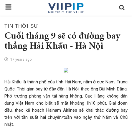
TIN THỜI SỰ
Trang chủ
Cuối tháng 9 sẽ có đường bay
Sàn Giao Dịch
thẳng Hải Khẩu - Hà Nội
Tin tức
17 years ago
Liên hệ
Tầm nhìn
Hải Khẩu là thành phố của tỉnh Hải Nam, nằm ở cực Nam, Trung
Quốc. Thời gian bay từ đây đến Hà Nội, theo ông Bùi Minh Đăng,
Tuyển dụng nhân sự
Phó trưởng phòng vận tải hàng không, Cục Hàng không dân
Quy Trình/Hướng Dẫn Đầu Tư
dụng Việt Nam cho biết sẽ mất khoảng 1h10 phút. Giai đoạn
đầu, theo kế hoạch Hainam Airlines sẽ khai thác đường bay
Tiêu Chuẩn Việt Nam
trên với tần suất hai chuyến/tuần vào ngày thứ Năm và Chủ
Thỏa Thuận Sử Dụng
nhật.