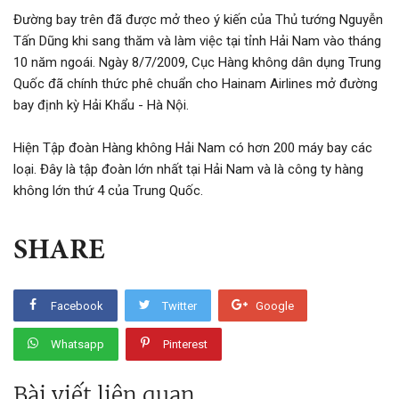
Đăng nhập
Đường bay trên đã được mở theo ý kiến của Thủ tướng Nguyễn
Tấn Dũng khi sang thăm và làm việc tại tỉnh Hải Nam vào tháng
Đăng ký
10 năm ngoái. Ngày 8/7/2009, Cục Hàng không dân dụng Trung
VN
Quốc đã chính thức phê chuẩn cho Hainam Airlines mở đường
bay định kỳ Hải Khẩu - Hà Nội.
ĐĂNG BÁN
Hiện Tập đoàn Hàng không Hải Nam có hơn 200 máy bay các
loại. Đây là tập đoàn lớn nhất tại Hải Nam và là công ty hàng
không lớn thứ 4 của Trung Quốc.
SHARE
Facebook
Twitter
Google
Whatsapp
Pinterest
Bài viết liên quan