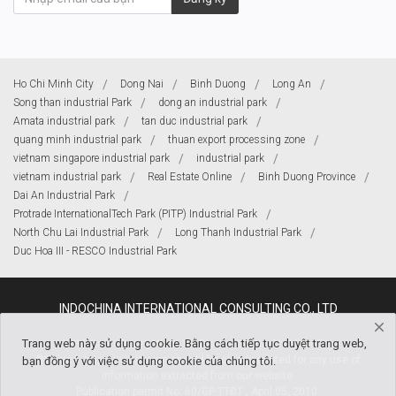
Ho Chi Minh City
Dong Nai
Binh Duong
Long An
Song than industrial Park
dong an industrial park
Amata industrial park
tan duc industrial park
quang minh industrial park
thuan export processing zone
vietnam singapore industrial park
industrial park
vietnam industrial park
Real Estate Online
Binh Duong Province
Dai An Industrial Park
Protrade InternationalTech Park (PITP) Industrial Park
North Chu Lai Industrial Park
Long Thanh Industrial Park
Duc Hoa III - RESCO Industrial Park
INDOCHINA INTERNATIONAL CONSULTING CO., LTD
Trang web này sử dụng cookie. Bằng cách tiếp tục duyệt trang web,
KK11 Ba Vi Street, Ward 15, District 10 ,Ho Chi Minh City
®Source: https://viipip.com should be clearly quoted for any use of
bạn đồng ý với việc sử dụng cookie của chúng tôi.
information extracted from our website.
Publication permit No: 60/GP-TTĐT , April 05, 2010.