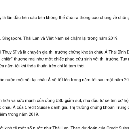
là lần đầu tiên các bên không thể đưa ra thông cáo chung về chốn
, Singapore, Thái Lan và Việt Nam sẽ chậm lại trong năm 2019.
i Thụy Sĩ và là chuyên gia thị trường chứng khoán châu Á Thái Bình 
 chiến” thương mại như một chiếc phao cứu sinh với thị trường. Tuy 
ửa năm tới khi thỏa thuận trên chỉ là tạm thời.
ác nước mới nổi tại châu Á sẽ tốt lên trong năm tới sau một năm 20
ám hơn và sức mạnh của đồng USD giảm sút, nhà đầu tư sẽ tìm cơ hộ
 châu Á của Credit Suisse đánh giá. Thị trường chứng khoán Trung 
điểm trong năm 2019.
i với kinh tế một số nước như Thái Lan. Theo dự đoán của Credit Suis