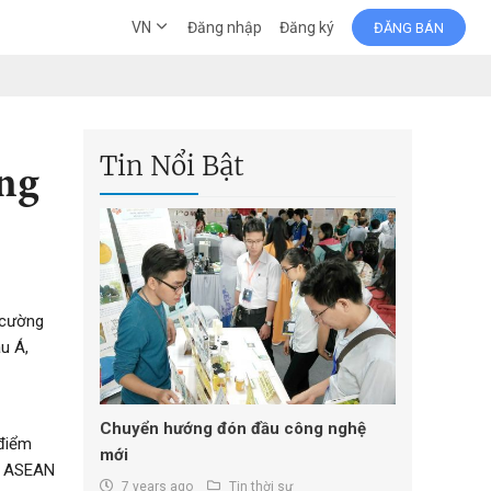
VN
Đăng nhập
Đăng ký
ĐĂNG BÁN
Tin Nổi Bật
ởng
 cường
u Á,
Chuyển hướng đón đầu công nghệ
 điểm
mới
ất ASEAN
7 years ago
Tin thời sự