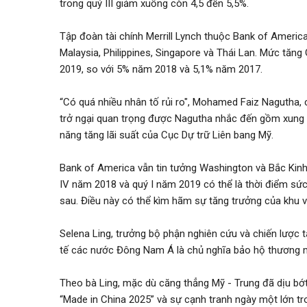
trong quý III giảm xuống còn 4,5 đến 5,5%.
Đăng nhập
Đăng ký
Tập đoàn tài chính Merrill Lynch thuộc Bank of America
Malaysia, Philippines, Singapore và Thái Lan. Mức tă
VN
2019, so với 5% năm 2018 và 5,1% năm 2017.
“Có quá nhiều nhân tố rủi ro", Mohamed Faiz Nagutha, 
ĐĂNG BÁN
trở ngại quan trọng được Nagutha nhắc đến gồm xung 
năng tăng lãi suất của Cục Dự trữ Liên bang Mỹ.
Bank of America vẫn tin tưởng Washington và Bắc Kinh
IV năm 2018 và quý I năm 2019 có thể là thời điểm sức
sau. Điều này có thể kìm hãm sự tăng trưởng của khu
Selena Ling, trưởng bộ phận nghiên cứu và chiến lược t
tế các nước Đông Nam Á là chủ nghĩa bảo hộ thương m
Theo bà Ling, mặc dù căng thẳng Mỹ - Trung đã dịu bớ
“Made in China 2025” và sự cạnh tranh ngày một lớn t