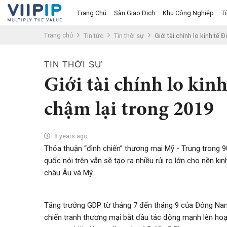
Trang Chủ
Sàn Giao Dịch
Khu Công Nghiệp
T
Trang chủ
Tin tức
Tin thời sự
Giới tài chính lo kinh t
Trang chủ
TIN THỜI SỰ
Sàn Giao Dịch
Giới tài chính lo ki
Tin tức
chậm lại trong 2019
Liên hệ
Tầm nhìn
8 years ago
Thỏa thuận “đình chiến” thương mại Mỹ - Trung trong 9
Tuyển dụng nhân sự
quốc nói trên vẫn sẽ tạo ra nhiều rủi ro lớn cho nền 
châu Âu và Mỹ.
Quy Trình/Hướng Dẫn Đầu Tư
Tiêu Chuẩn Việt Nam
Tăng trưởng GDP từ tháng 7 đến tháng 9 của Đông Nam
Thỏa Thuận Sử Dụng
chiến tranh thương mại bắt đầu tác động mạnh lên hoạ