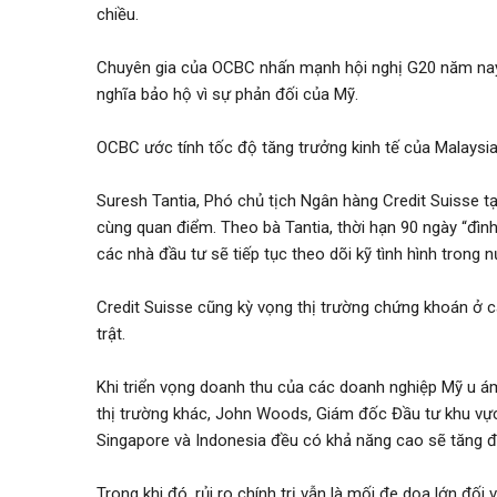
chiều.
Chuyên gia của OCBC nhấn mạnh hội nghị G20 năm nay 
nghĩa bảo hộ vì sự phản đối của Mỹ.
OCBC ước tính tốc độ tăng trưởng kinh tế của Malaysia
Suresh Tantia, Phó chủ tịch Ngân hàng Credit Suisse tạ
cùng quan điểm. Theo bà Tantia, thời hạn 90 ngày “đình
các nhà đầu tư sẽ tiếp tục theo dõi kỹ tình hình trong n
Credit Suisse cũng kỳ vọng thị trường chứng khoán ở c
trật.
Khi triển vọng doanh thu của các doanh nghiệp Mỹ u 
thị trường khác, John Woods, Giám đốc Đầu tư khu vực
Singapore và Indonesia đều có khả năng cao sẽ tăng 
Trong khi đó, rủi ro chính trị vẫn là mối đe dọa lớn đố