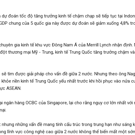
 dự đoán tốc độ tăng trưởng kinh tế chậm chạp sẽ tiếp tục tại Indon
ng GDP chung của 5 quốc gia này được dự đoán sẽ giảm xuống 4,8% t
chuyên gia kinh tế khu vực Đông Nam Á của Merrill Lynch nhận định.
đột thương mại Mỹ - Trung, kinh tế Trung Quốc tăng trưởng chậm và
 sẽ tìm được giải pháp cho vấn đề giữa 2 nước. Nhưng theo ông Nag
 khỏe nền kinh tế Trung Quốc yếu nhất trước khi hồi phục vào nửa 
 vực ASEAN.
ại ngân hàng OCBC của Singapore, lại cho rằng nguy cơ lớn nhất với 
ại.
t nhưng những vấn đề mang tính cấu trúc trong trung hạn như sáng k
rong lĩnh vực công nghệ cao giữa 2 nước không thể biến mất một s