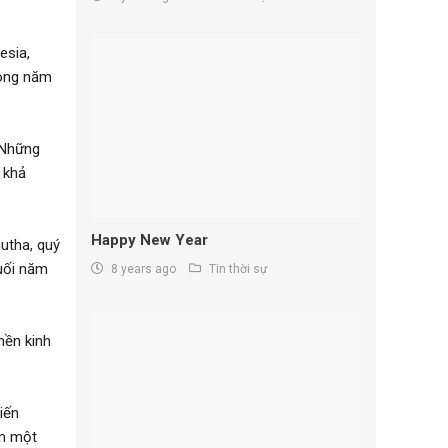
esia,
rong năm
 Những
 khả
Happy New Year
utha, quý
cuối năm
8 years ago
Tin thời sự
nền kinh
iến
ớm một