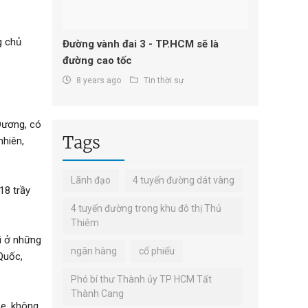
g chủ
Đường vành đai 3 - TP.HCM sẽ là
đường cao tốc
8 years ago
Tin thời sự
Dương, có
Tags
nhiên,
Lãnh đạo
4 tuyến đường dát vàng
18 trầy
4 tuyến đường trong khu đô thị Thủ
Thiêm
i ở những
ngân hàng
cổ phiếu
Quốc,
Phó bí thư Thành ủy TP HCM Tất
Thành Cang
se, không