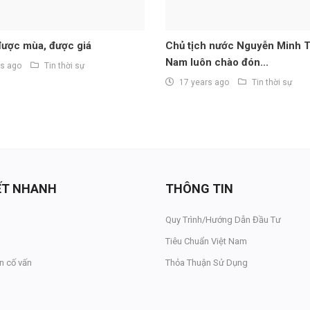
được mùa, được giá
Chủ tịch nước Nguyễn Minh Tr
Nam luôn chào đón...
rs ago
Tin thời sự
17 years ago
Tin thời sự
KẾT NHANH
THÔNG TIN
Quy Trình/Hướng Dẫn Đầu Tư
Tiêu Chuẩn Việt Nam
n cố vấn
Thỏa Thuận Sử Dụng