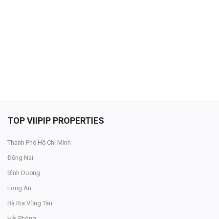
Đăng nhập
Đăng ký
VN
ĐĂNG BÁN
TOP VIIPIP PROPERTIES
Thành Phố Hồ Chí Minh
Đồng Nai
Bình Dương
Long An
Bà Rịa Vũng Tàu
Hải Phòng