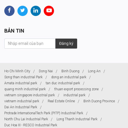
BẢN TIN
Đăng ký
Ho Chi Minh City
Dong Nai
Binh Duong
Long An
Song than industrial Park
dong an industrial park
Amata industrial park
tan duc industrial park
quang minh industrial park
thuan export processing zone
vietnam singapore industrial park
industrial park
vietnam industrial park
Real Estate Online
Binh Duong Province
Dai An Industrial Park
Protrade InternationalTech Park (PITP) Industrial Park
North Chu Lai Industrial Park
Long Thanh Industrial Park
Duc Hoa III - RESCO Industrial Park