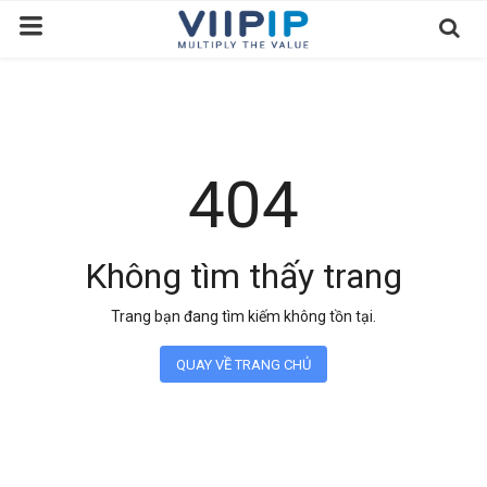
Trang chủ
Sàn Giao Dịch
404
Tin tức
Liên hệ
Không tìm thấy trang
Tầm nhìn
Trang bạn đang tìm kiếm không tồn tại.
Tuyển dụng nhân sự
QUAY VỀ TRANG CHỦ
Quy Trình/Hướng Dẫn Đầu Tư
Tiêu Chuẩn Việt Nam
Thỏa Thuận Sử Dụng