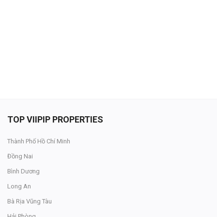
Đăng nhập
Đăng ký
VN
ĐĂNG BÁN
TOP VIIPIP PROPERTIES
Thành Phố Hồ Chí Minh
Đồng Nai
Bình Dương
Long An
Bà Rịa Vũng Tàu
Hải Phòng