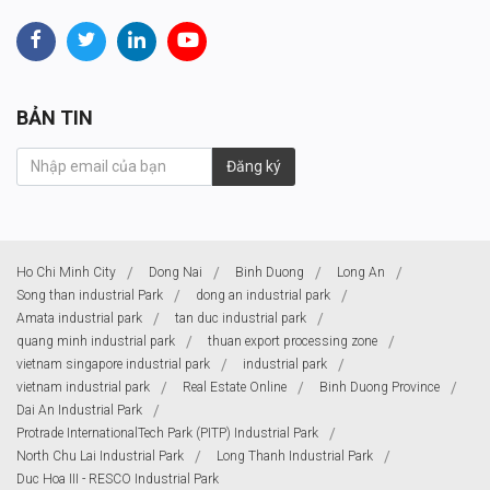
BẢN TIN
Đăng ký
Ho Chi Minh City
Dong Nai
Binh Duong
Long An
Song than industrial Park
dong an industrial park
Amata industrial park
tan duc industrial park
quang minh industrial park
thuan export processing zone
vietnam singapore industrial park
industrial park
vietnam industrial park
Real Estate Online
Binh Duong Province
Dai An Industrial Park
Protrade InternationalTech Park (PITP) Industrial Park
North Chu Lai Industrial Park
Long Thanh Industrial Park
Duc Hoa III - RESCO Industrial Park