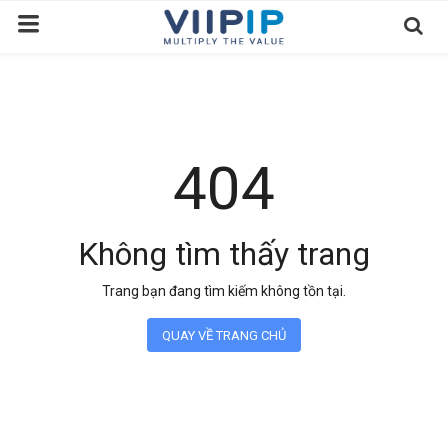
Trang chủ
Sàn Giao Dịch
404
Tin tức
Liên hệ
Không tìm thấy trang
Tầm nhìn
Trang bạn đang tìm kiếm không tồn tại.
Tuyển dụng nhân sự
QUAY VỀ TRANG CHỦ
Quy Trình/Hướng Dẫn Đầu Tư
Tiêu Chuẩn Việt Nam
Thỏa Thuận Sử Dụng