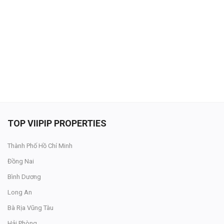
Đăng nhập
Đăng ký
VN
ĐĂNG BÁN
TOP VIIPIP PROPERTIES
Thành Phố Hồ Chí Minh
Đồng Nai
Bình Dương
Long An
Bà Rịa Vũng Tàu
Hải Phòng