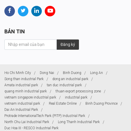
BẢN TIN
Đăng ký
Ho Chi Minh City
Dong Nai
Binh Duong
Long An
Song than industrial Park
dong an industrial park
Amata industrial park
tan duc industrial park
quang minh industrial park
thuan export processing zone
vietnam singapore industrial park
industrial park
vietnam industrial park
Real Estate Online
Binh Duong Province
Dai An Industrial Park
Protrade InternationalTech Park (PITP) Industrial Park
North Chu Lai Industrial Park
Long Thanh Industrial Park
Duc Hoa III - RESCO Industrial Park