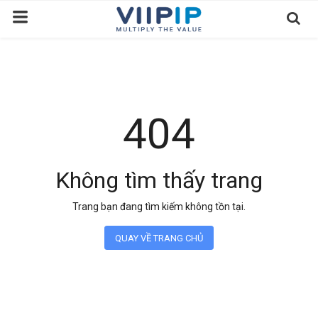
Trang chủ
Sàn Giao Dịch
404
Tin tức
Liên hệ
Không tìm thấy trang
Tầm nhìn
Trang bạn đang tìm kiếm không tồn tại.
Tuyển dụng nhân sự
QUAY VỀ TRANG CHỦ
Quy Trình/Hướng Dẫn Đầu Tư
Tiêu Chuẩn Việt Nam
Thỏa Thuận Sử Dụng