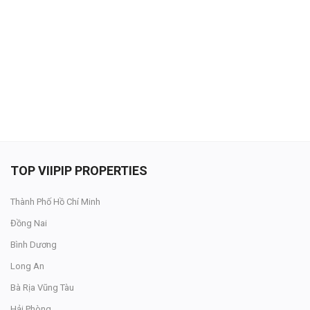
Đăng nhập
Đăng ký
VN
ĐĂNG BÁN
TOP VIIPIP PROPERTIES
Thành Phố Hồ Chí Minh
Đồng Nai
Bình Dương
Long An
Bà Rịa Vũng Tàu
Hải Phòng