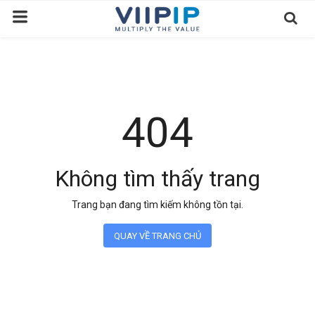
Trang chủ
Sàn Giao Dịch
404
Tin tức
Liên hệ
Không tìm thấy trang
Tầm nhìn
Trang bạn đang tìm kiếm không tồn tại.
Tuyển dụng nhân sự
QUAY VỀ TRANG CHỦ
Quy Trình/Hướng Dẫn Đầu Tư
Tiêu Chuẩn Việt Nam
Thỏa Thuận Sử Dụng