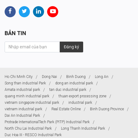
BẢN TIN
Đăng ký
Ho Chi Minh City
Dong Nai
Binh Duong
Long An
Song than industrial Park
dong an industrial park
Amata industrial park
tan duc industrial park
quang minh industrial park
thuan export processing zone
vietnam singapore industrial park
industrial park
vietnam industrial park
Real Estate Online
Binh Duong Province
Dai An Industrial Park
Protrade InternationalTech Park (PITP) Industrial Park
North Chu Lai Industrial Park
Long Thanh Industrial Park
Duc Hoa III - RESCO Industrial Park