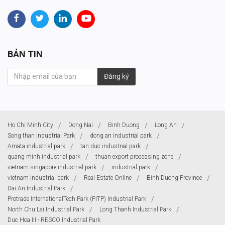
BẢN TIN
Đăng ký
Ho Chi Minh City
Dong Nai
Binh Duong
Long An
Song than industrial Park
dong an industrial park
Amata industrial park
tan duc industrial park
quang minh industrial park
thuan export processing zone
vietnam singapore industrial park
industrial park
vietnam industrial park
Real Estate Online
Binh Duong Province
Dai An Industrial Park
Protrade InternationalTech Park (PITP) Industrial Park
North Chu Lai Industrial Park
Long Thanh Industrial Park
Duc Hoa III - RESCO Industrial Park