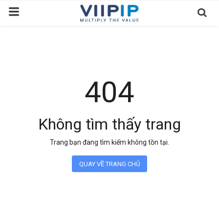
Trang chủ
Sàn Giao Dịch
404
Tin tức
Liên hệ
Không tìm thấy trang
Tầm nhìn
Trang bạn đang tìm kiếm không tồn tại.
Tuyển dụng nhân sự
QUAY VỀ TRANG CHỦ
Quy Trình/Hướng Dẫn Đầu Tư
Tiêu Chuẩn Việt Nam
Thỏa Thuận Sử Dụng