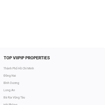
Đăng nhập
Đăng ký
VN
ĐĂNG BÁN
TOP VIIPIP PROPERTIES
Thành Phố Hồ Chí Minh
Đồng Nai
Bình Dương
Long An
Bà Rịa Vũng Tàu
Hải Phòng