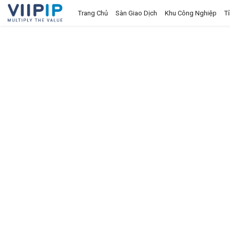
Trang Chủ
Sàn Giao Dịch
Khu Công Nghiệp
T
Trang chủ
Sàn Giao Dịch
Tin tức
Liên hệ
Tầm nhìn
Tuyển dụng nhân sự
Quy Trình/Hướng Dẫn Đầu Tư
Tiêu Chuẩn Việt Nam
Thỏa Thuận Sử Dụng