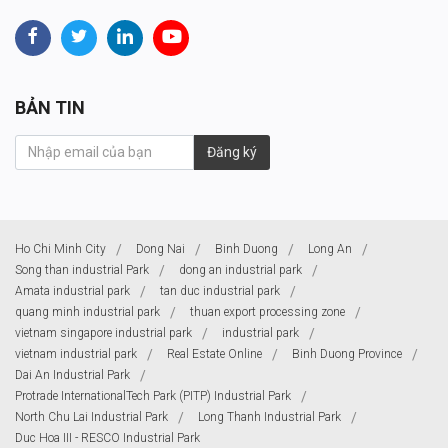
BẢN TIN
Đăng ký
Ho Chi Minh City
Dong Nai
Binh Duong
Long An
Song than industrial Park
dong an industrial park
Amata industrial park
tan duc industrial park
quang minh industrial park
thuan export processing zone
vietnam singapore industrial park
industrial park
vietnam industrial park
Real Estate Online
Binh Duong Province
Dai An Industrial Park
Protrade InternationalTech Park (PITP) Industrial Park
North Chu Lai Industrial Park
Long Thanh Industrial Park
Duc Hoa III - RESCO Industrial Park