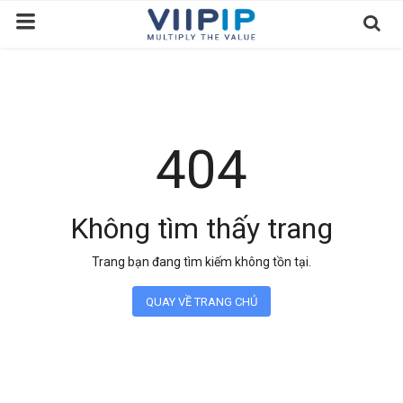
Trang chủ
Sàn Giao Dịch
404
Tin tức
Liên hệ
Không tìm thấy trang
Tầm nhìn
Trang bạn đang tìm kiếm không tồn tại.
Tuyển dụng nhân sự
QUAY VỀ TRANG CHỦ
Quy Trình/Hướng Dẫn Đầu Tư
Tiêu Chuẩn Việt Nam
Thỏa Thuận Sử Dụng