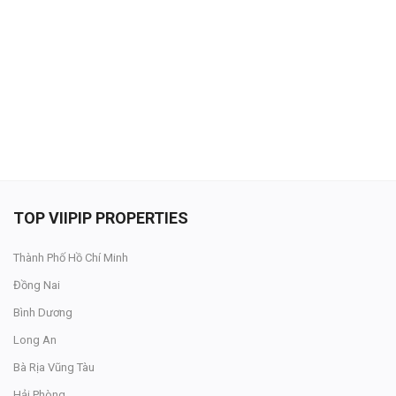
Đăng nhập
Đăng ký
VN
ĐĂNG BÁN
TOP VIIPIP PROPERTIES
Thành Phố Hồ Chí Minh
Đồng Nai
Bình Dương
Long An
Bà Rịa Vũng Tàu
Hải Phòng