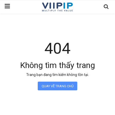
Trang chủ
Sàn Giao Dịch
404
Tin tức
Liên hệ
Không tìm thấy trang
Tầm nhìn
Trang bạn đang tìm kiếm không tồn tại.
Tuyển dụng nhân sự
QUAY VỀ TRANG CHỦ
Quy Trình/Hướng Dẫn Đầu Tư
Tiêu Chuẩn Việt Nam
Thỏa Thuận Sử Dụng