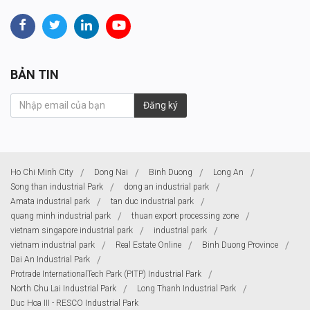
BẢN TIN
Đăng ký
Ho Chi Minh City
Dong Nai
Binh Duong
Long An
Song than industrial Park
dong an industrial park
Amata industrial park
tan duc industrial park
quang minh industrial park
thuan export processing zone
vietnam singapore industrial park
industrial park
vietnam industrial park
Real Estate Online
Binh Duong Province
Dai An Industrial Park
Protrade InternationalTech Park (PITP) Industrial Park
North Chu Lai Industrial Park
Long Thanh Industrial Park
Duc Hoa III - RESCO Industrial Park