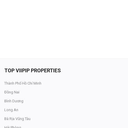
Đăng nhập
Đăng ký
VN
ĐĂNG BÁN
TOP VIIPIP PROPERTIES
Thành Phố Hồ Chí Minh
Đồng Nai
Bình Dương
Long An
Bà Rịa Vũng Tàu
Hải Phòng