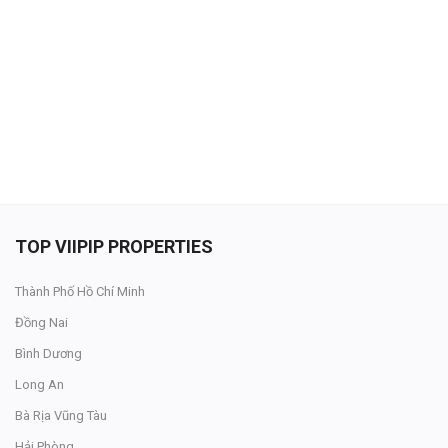
Đăng nhập
Đăng ký
VN
ĐĂNG BÁN
TOP VIIPIP PROPERTIES
Thành Phố Hồ Chí Minh
Đồng Nai
Bình Dương
Long An
Bà Rịa Vũng Tàu
Hải Phòng