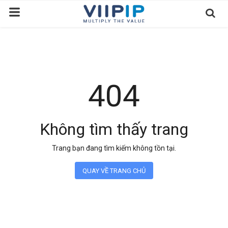
Trang chủ
Sàn Giao Dịch
404
Tin tức
Liên hệ
Không tìm thấy trang
Tầm nhìn
Trang bạn đang tìm kiếm không tồn tại.
Tuyển dụng nhân sự
QUAY VỀ TRANG CHỦ
Quy Trình/Hướng Dẫn Đầu Tư
Tiêu Chuẩn Việt Nam
Thỏa Thuận Sử Dụng