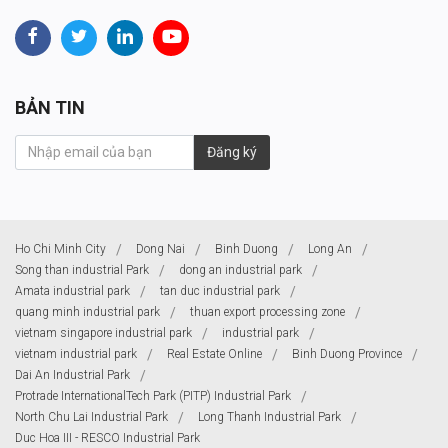
BẢN TIN
Đăng ký
Ho Chi Minh City
Dong Nai
Binh Duong
Long An
Song than industrial Park
dong an industrial park
Amata industrial park
tan duc industrial park
quang minh industrial park
thuan export processing zone
vietnam singapore industrial park
industrial park
vietnam industrial park
Real Estate Online
Binh Duong Province
Dai An Industrial Park
Protrade InternationalTech Park (PITP) Industrial Park
North Chu Lai Industrial Park
Long Thanh Industrial Park
Duc Hoa III - RESCO Industrial Park