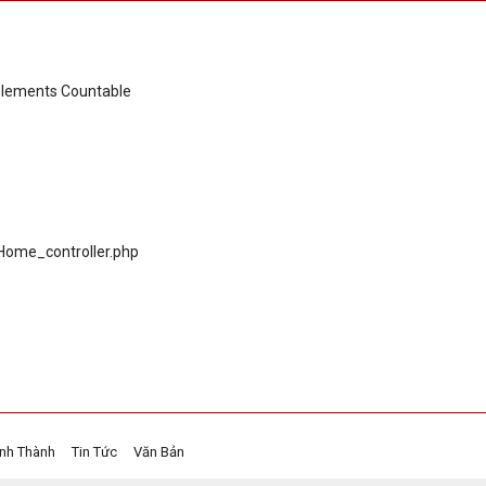
mplements Countable
s/Home_controller.php
ỉnh Thành
Tin Tức
Văn Bản