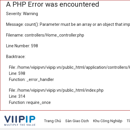
A PHP Error was encountered
Severity: Warning
Message: count(): Parameter must be an array or an object that i
Trang chủ
Filename: controllers/Home_controller.php
Sàn Giao Dịch
Line Number: 598
Tin tức
Backtrace:
Liên hệ
File: /home/viipipvn/viipip.vn/public_html/application/controller
Line: 598
Tầm nhìn
Function: _error_handler
Tuyển dụng nhân sự
File: /home/viipipvn/viipip.vn/public_html/index.php
Line: 314
Quy Trình/Hướng Dẫn Đầu Tư
Function: require_once
Tiêu Chuẩn Việt Nam
Thỏa Thuận Sử Dụng
Trang Chủ
Sàn Giao Dịch
Khu Công Nghiệp
T