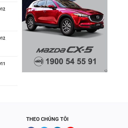
012
012
011
THEO CHÚNG TÔI