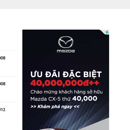
008
008
012