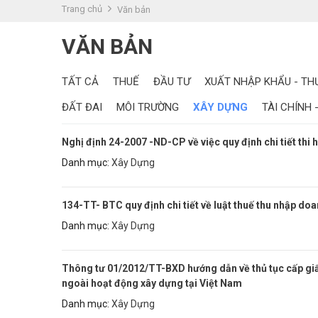
Đăng nhập
Trang chủ
Văn bản
Đăng ký
VĂN BẢN
VN
TẤT CẢ
THUẾ
ĐẦU TƯ
XUẤT NHẬP KHẨU - THƯ
ĐĂNG BÁN
ĐẤT ĐAI
MÔI TRƯỜNG
XÂY DỰNG
TÀI CHÍNH 
Nghị định 24-2007 -ND-CP về việc quy định chi tiết thi 
Danh mục:
Xây Dựng
134-TT- BTC quy định chi tiết về luật thuế thu nhập do
Danh mục:
Xây Dựng
Thông tư 01/2012/TT-BXD hướng dẫn về thủ tục cấp giấ
ngoài hoạt động xây dựng tại Việt Nam
Danh mục:
Xây Dựng