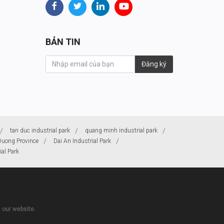
BẢN TIN
Đăng ký
tan duc industrial park
quang minh industrial park
Duong Province
Dai An Industrial Park
ial Park
 our website.