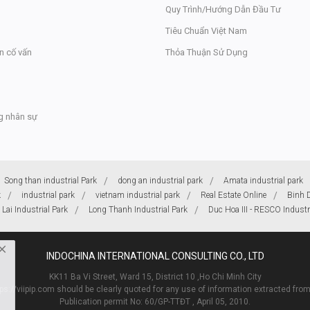
Quy Trình/Hướng Dẫn Đầu Tư
Tiêu Chuẩn Việt Nam
n cố vấn
Thỏa Thuận Sử Dụng
g nhân sự
Song than industrial Park
dong an industrial park
Amata industrial park
k
industrial park
vietnam industrial park
Real Estate Online
Binh 
Lai Industrial Park
Long Thanh Industrial Park
Duc Hoa III - RESCO Industr
INDOCHINA INTERNATIONAL CONSULTING CO., LTD
KK11 Ba Vi Street, Ward 15, District 10 ,Ho Chi Minh City
ps://viipip.com should be clearly quoted for any use of information extracted from
Publication permit No: 60/GP-TTĐT , April 05, 2010.