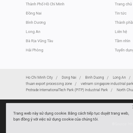
Thành Phố Hồ Chí Minh
Trang chủ
Đồng Nai
Tin tức
Bình Dương
Thành phầ
Long An
Liên hệ
Bà Rịa Vũng Tàu
Tầm nhìn
Hải Phòng
Tuyển dụn
Ho Chi Minh City
Dong Nai
Binh Duong
Long An
thuan export processing zone
vietnam singapore industrial par
Protrade InternationalTech Park (PITP) Industrial Park
North Chu 
Trang web này sử dụng cookie. Bằng cách tiếp tục duyệt trang web,
bạn đồng ý với việc sử dụng cookie của chúng tôi.
®Source: htt