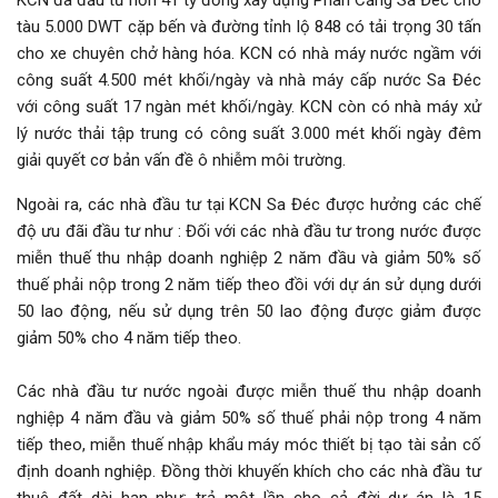
Đăng nhập
tàu 5.000 DWT cặp bến và đường tỉnh lộ 848 có tải trọng 30 tấn
cho xe chuyên chở hàng hóa. KCN có nhà máy nước ngầm với
Đăng ký
công suất 4.500 mét khối/ngày và nhà máy cấp nước Sa Đéc
VN
với công suất 17 ngàn mét khối/ngày. KCN còn có nhà máy xử
lý nước thải tập trung có công suất 3.000 mét khối ngày đêm
giải quyết cơ bản vấn đề ô nhiễm môi trường.
ĐĂNG BÁN
Ngoài ra, các nhà đầu tư tại KCN Sa Đéc được hưởng các chế
độ ưu đãi đầu tư như : Đối với các nhà đầu tư trong nước được
miễn thuế thu nhập doanh nghiệp 2 năm đầu và giảm 50% số
thuế phải nộp trong 2 năm tiếp theo đồi với dự án sử dụng dưới
50 lao động, nếu sử dụng trên 50 lao động được giảm được
giảm 50% cho 4 năm tiếp theo.
Các nhà đầu tư nước ngoài được miễn thuế thu nhập doanh
nghiệp 4 năm đầu và giảm 50% số thuế phải nộp trong 4 năm
tiếp theo, miễn thuế nhập khẩu máy móc thiết bị tạo tài sản cố
định doanh nghiệp. Đồng thời khuyến khích cho các nhà đầu tư
thuê đất dài hạn như: trả một lần cho cả đời dự án là 15