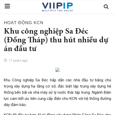
HOẠT ĐỘNG KCN
Trang chủ
Khu công nghiệp Sa Đéc
Sàn Giao Dịch
(Đồng Tháp) thu hút nhiều dự
án đầu tư
Tin tức
Liên hệ
17 years ago
Tầm nhìn
Tuyển dụng nhân sự
Khu Công nghiệp Sa Đéc hấp dẫn các nhà đầu tư bằng chú
trọng xây dựng hạ tầng cơ sở, đặc biệt tập trung xây dựng hệ
Quy Trình/Hướng Dẫn Đầu Tư
thống bến bãi và nhà máy xử lý nước thải tập trung. Ngành Điện
Tiêu Chuẩn Việt Nam
lực cam kết ưu tiên cung cấp điện cho KCN với hệ thống đường
dây đảm bảo.
Thỏa Thuận Sử Dụng
KCN đã đầu tư hơn 41 tỷ đồng xây dựng Phân Cảng Sa Đéc cho