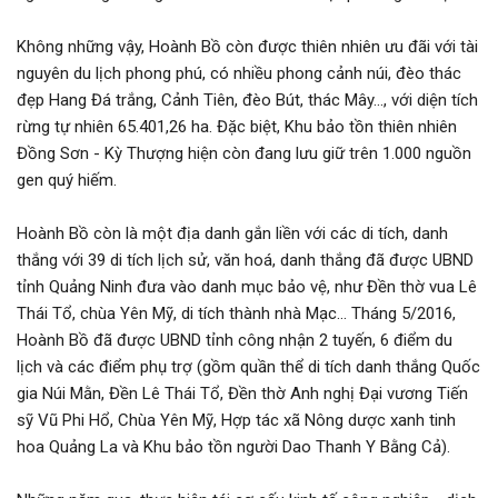
Đăng nhập
Không những vậy, Hoành Bồ còn được thiên nhiên ưu đãi với tài
Đăng ký
nguyên du lịch phong phú, có nhiều phong cảnh núi, đèo thác
VN
đẹp Hang Đá trắng, Cảnh Tiên, đèo Bút, thác Mây..., với diện tích
rừng tự nhiên 65.401,26 ha. Đặc biệt, Khu bảo tồn thiên nhiên
Đồng Sơn - Kỳ Thượng hiện còn đang lưu giữ trên 1.000 nguồn
ĐĂNG BÁN
gen quý hiếm.
Hoành Bồ còn là một địa danh gắn liền với các di tích, danh
thắng với 39 di tích lịch sử, văn hoá, danh thắng đã được UBND
tỉnh Quảng Ninh đưa vào danh mục bảo vệ, như Đền thờ vua Lê
Thái Tổ, chùa Yên Mỹ, di tích thành nhà Mạc... Tháng 5/2016,
Hoành Bồ đã được UBND tỉnh công nhận 2 tuyến, 6 điểm du
lịch và các điểm phụ trợ (gồm quần thể di tích danh thắng Quốc
gia Núi Mằn, Đền Lê Thái Tổ, Đền thờ Anh nghị Đại vương Tiến
sỹ Vũ Phi Hổ, Chùa Yên Mỹ, Hợp tác xã Nông dược xanh tinh
hoa Quảng La và Khu bảo tồn người Dao Thanh Y Bằng Cả).