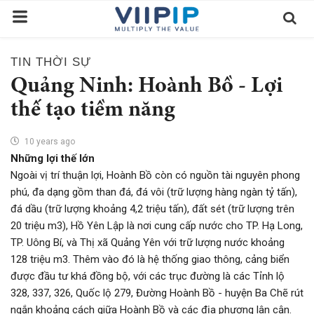
TIN THỜI SỰ
Trang chủ
Quảng Ninh: Hoành Bồ - Lợi
Sàn Giao Dịch
thế tạo tiềm năng
Tin tức
10 years ago
Những lợi thế lớn
Liên hệ
Ngoài vị trí thuận lợi, Hoành Bồ còn có nguồn tài nguyên phong
Tầm nhìn
phú, đa dạng gồm than đá, đá vôi (trữ lượng hàng ngàn tỷ tấn),
đá dầu (trữ lượng khoảng 4,2 triệu tấn), đất sét (trữ lượng trên
Tuyển dụng nhân sự
20 triệu m3), Hồ Yên Lập là nơi cung cấp nước cho TP. Hạ Long,
Quy Trình/Hướng Dẫn Đầu Tư
TP. Uông Bí, và Thị xã Quảng Yên với trữ lượng nước khoảng
128 triệu m3. Thêm vào đó là hệ thống giao thông, cảng biển
Tiêu Chuẩn Việt Nam
được đầu tư khá đồng bộ, với các trục đường là các Tỉnh lộ
328, 337, 326, Quốc lộ 279, Đường Hoành Bồ - huyện Ba Chẽ rút
Thỏa Thuận Sử Dụng
ngắn khoảng cách giữa Hoành Bồ và các địa phương lân cận.