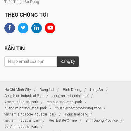
Thỏa Thuận Sử Dụng
THEO CHÚNG TÔI
BẢN TIN
Đăng ký
Ho Chi Minh City
Dong Nai
Binh Duong
Long An
Song than industrial Park
dong an industrial park
Amata industrial park
tan duc industrial park
quang minh industrial park
thuan export processing zone
vietnam singapore industrial park
industrial park
vietnam industrial park
Real Estate Online
Binh Duong Province
Dai An Industrial Park