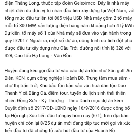
điện Thăng Long, thuộc tập đoàn Geleximco. Đây là nhà máy
nhiệt điện do đơn vị tư nhân đầu tiên xây dựng tại Việt Nam, với
tổng mức đầu tư lên tới 865 triệu USD. Nhà máy gồm 2 tổ máy,
mỗi tổ 300 MW, sản lượng điện hàng năm khoảng hơn 4 tỷ kWh.
Dự kiến, tổ máy số 1 của Nhà máy sẽ đưa vào vận hành trong
quý II/2017. Ngoài ra, một số dự án, công trình có tính đột phá
được đầu tư xây dựng như Cầu Trới, đường nối tỉnh lộ 326 với
328, Cao tốc Hạ Long - Vân Đồn...
Huyện đang kêu gọi đầu tư vào các dự án lớn như Sân golf An
Biên, KCN, cụm công nghiệp Hoành Bồ, Trung tâm mua sắm -
chợ thị trấn Trới, Khu bảo tồn bản sắc văn hoá dân tộc Dao
Thanh Y xã Bằng Cả, điểm tour, tuyến du lịch sinh thái thiên
nhiên Đồng Sơn - Kỳ Thượng... Theo Danh mục dự án kèm
Quyết định số 2917/QĐ-UBND ngày 16/9/2016 được công bố
tại Hội nghị Xúc tiến đầu tư ngày hôm nay (6/1), trên địa bàn
huyện chỉ còn lại 8/25 dự án mới đang tiếp tục mời gọi và xúc
tiến đầu tư đã chứng tỏ sức hút đầu tư của Hoành Bồ.