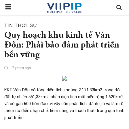
TIN THỜI SỰ
Trang chủ
Quy hoạch khu kinh tế Vân
Sàn Giao Dịch
Đồn: Phải bảo đảm phát triển
bền vững
Tin tức
Liên hệ
17 years ago
Tầm nhìn
Tuyển dụng nhân sự
KKT Vân Đồn có tổng diện tích khoảng 2.171,33km2 trong đó
đất tự nhiên 551,33km2, phần diện tích mặt biển rộng 1.620km2
Quy Trình/Hướng Dẫn Đầu Tư
và có gần 600 hòn đảo, vì vậy cần phân tích, đánh giá và làm rõ
Tiêu Chuẩn Việt Nam
thêm ưu điểm, hạn chế, tiềm năng và thách thức trong quá trình
phát triển.
Thỏa Thuận Sử Dụng