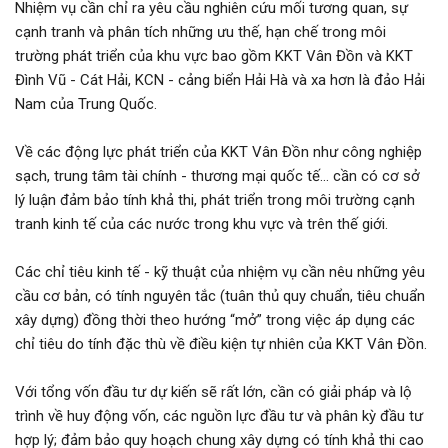
Nhiệm vụ cần chỉ ra yêu cầu nghiên cứu mối tương quan, sự
Đăng nhập
cạnh tranh và phân tích những ưu thế, hạn chế trong môi
Đăng ký
trường phát triển của khu vực bao gồm KKT Vân Đồn và KKT
Đình Vũ - Cát Hải, KCN - cảng biển Hải Hà và xa hơn là đảo Hải
VN
Nam của Trung Quốc.
Về các động lực phát triển của KKT Vân Đồn như công nghiệp
ĐĂNG BÁN
sạch, trung tâm tài chính - thương mại quốc tế… cần có cơ sở
lý luận đảm bảo tính khả thi, phát triển trong môi trường cạnh
tranh kinh tế của các nước trong khu vực và trên thế giới.
Các chỉ tiêu kinh tế - kỹ thuật của nhiệm vụ cần nêu những yêu
cầu cơ bản, có tính nguyên tắc (tuân thủ quy chuẩn, tiêu chuẩn
xây dựng) đồng thời theo hướng “mở” trong việc áp dụng các
chỉ tiêu do tính đặc thù về điều kiện tự nhiên của KKT Vân Đồn.
Với tổng vốn đầu tư dự kiến sẽ rất lớn, cần có giải pháp và lộ
trình về huy động vốn, các nguồn lực đầu tư và phân kỳ đầu tư
hợp lý; đảm bảo quy hoạch chung xây dựng có tính khả thi cao