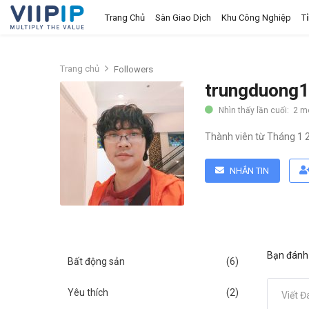
Trang Chủ
Sàn Giao Dịch
Khu Công Nghiệp
T
Trang chủ
Trang chủ
Followers
trungduong
Sàn Giao Dịch
Nhìn thấy lần cuối: 2 
Tin tức
Thành viên từ Tháng 1 
Liên hệ
NHẮN TIN
Tầm nhìn
Tuyển dụng nhân sự
Quy Trình/Hướng Dẫn Đầu Tư
Bạn đánh 
Bất động sản
(6)
Tiêu Chuẩn Việt Nam
Thỏa Thuận Sử Dụng
Yêu thích
(2)