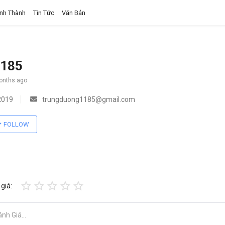
ỉnh Thành
Tin Tức
Văn Bản
1185
months ago
2019
trungduong1185@gmail.com
FOLLOW
giá: