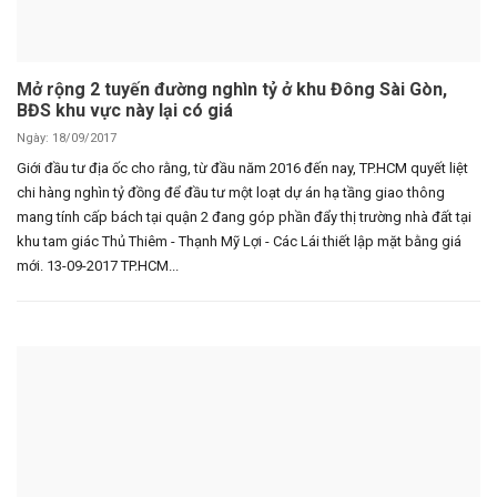
Đăng nhập
Đăng ký
Mở rộng 2 tuyến đường nghìn tỷ ở khu Đông Sài Gòn,
VN
BĐS khu vực này lại có giá
Ngày: 18/09/2017
Giới đầu tư địa ốc cho rằng, từ đầu năm 2016 đến nay, TP.HCM quyết liệt
ĐĂNG BÁN
chi hàng nghìn tỷ đồng để đầu tư một loạt dự án hạ tầng giao thông
mang tính cấp bách tại quận 2 đang góp phần đẩy thị trường nhà đất tại
khu tam giác Thủ Thiêm - Thạnh Mỹ Lợi - Các Lái thiết lập mặt bằng giá
mới. 13-09-2017 TP.HCM...