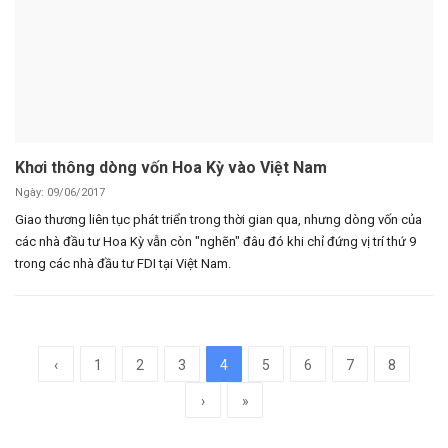
Khơi thông dòng vốn Hoa Kỳ vào Việt Nam
Ngày: 09/06/2017
Giao thương liên tục phát triển trong thời gian qua, nhưng dòng vốn của
các nhà đầu tư Hoa Kỳ vẫn còn "nghẽn" đâu đó khi chỉ đứng vị trí thứ 9
trong các nhà đầu tư FDI tại Việt Nam.
‹
1
2
3
4
5
6
7
8
›
»