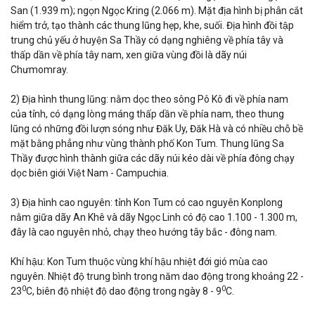
San (1.939 m); ngọn Ngọc Kring (2.066 m). Mặt địa hình bị phân cắt
hiểm trở, tạo thành các thung lũng hẹp, khe, suối. Địa hình đồi tập
trung chủ yếu ở huyện Sa Thầy có dạng nghiêng về phía tây và
thấp dần về phía tây nam, xen giữa vùng đồi là dãy núi
Chưmomray.
2) Địa hình thung lũng: nằm dọc theo sông Pô Kô đi về phía nam
của tỉnh, có dạng lòng máng thấp dần về phía nam, theo thung
lũng có những đồi lượn sóng như Đăk Uy, Đăk Hà và có nhiều chỗ bề
mặt bằng phẳng như vùng thành phố Kon Tum. Thung lũng Sa
Thầy được hình thành giữa các dãy núi kéo dài về phía đông chạy
dọc biên giới Việt Nam - Campuchia.
3) Địa hình cao nguyên: tỉnh Kon Tum có cao nguyên Konplong
nằm giữa dãy An Khê và dãy Ngọc Linh có độ cao 1.100 - 1.300 m,
đây là cao nguyên nhỏ, chạy theo hướng tây bắc - đông nam.
Khí hậu: Kon Tum thuộc vùng khí hậu nhiệt đới gió mùa cao
nguyên. Nhiệt độ trung bình trong năm dao động trong khoảng 22 -
0
0
23
C, biên độ nhiệt độ dao động trong ngày 8 - 9
C.