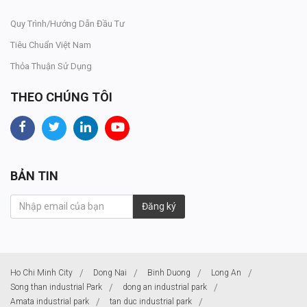
Quy Trình/Hướng Dẫn Đầu Tư
Tiêu Chuẩn Việt Nam
Thỏa Thuận Sử Dụng
THEO CHÚNG TÔI
BẢN TIN
Đăng ký
Ho Chi Minh City
Dong Nai
Binh Duong
Long An
Song than industrial Park
dong an industrial park
Amata industrial park
tan duc industrial park