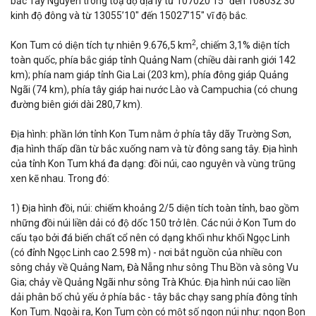
bắc Tây Nguyên trong toạ độ địa lý từ 107020’15" đến 108032’30"
kinh độ đông và từ 13055’10" đến 15027’15" vĩ độ bắc.
2
Kon Tum có diện tích tự nhiên 9.676,5 km
, chiếm 3,1% diện tích
toàn quốc, phía bắc giáp tỉnh Quảng Nam (chiều dài ranh giới 142
km); phía nam giáp tỉnh Gia Lai (203 km), phía đông giáp Quảng
Ngãi (74 km), phía tây giáp hai nước Lào và Campuchia (có chung
đường biên giới dài 280,7 km).
Địa hình: phần lớn tỉnh Kon Tum nằm ở phía tây dãy Trường Sơn,
địa hình thấp dần từ bắc xuống nam và từ đông sang tây. Địa hình
của tỉnh Kon Tum khá đa dạng: đồi núi, cao nguyên và vùng trũng
xen kẽ nhau. Trong đó:
1) Địa hình đồi, núi: chiếm khoảng 2/5 diện tích toàn tỉnh, bao gồm
những đồi núi liền dải có độ dốc 150 trở lên. Các núi ở Kon Tum do
cấu tạo bởi đá biến chất cổ nên có dạng khối như khối Ngọc Linh
(có đỉnh Ngọc Linh cao 2.598 m) - nơi bắt nguồn của nhiều con
sông chảy về Quảng Nam, Đà Nẵng như sông Thu Bồn và sông Vu
Gia; chảy về Quảng Ngãi như sông Trà Khúc. Địa hình núi cao liền
dải phân bố chủ yếu ở phía bắc - tây bắc chạy sang phía đông tỉnh
Kon Tum. Ngoài ra, Kon Tum còn có một số ngọn núi như: ngọn Bon