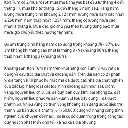
Kon Tum có 2 mùa rõ rệt: mùa mưa chủ yếu bắt đầu từ tháng 4 đến
tháng 11, mùa khô từ tháng 12 đến tháng 3 năm sau. Hàng năm,
lượng mưa trung bình khoảng 2.121 mm, lượng mưa năm cao nhất
2.260 mm, năm thấp nhất 1.234 mm, tháng có lượng mưa cao
nhất là tháng 8. Mùa khô, gió chủ yếu theo hướng đông bắc; mùa
mưa, gió chủ yếu theo hướng tây nam.
Độ ẩm trung bình hàng năm dao động trong khoảng 78 - 87%. Độ
ẩm không khí tháng cao nhất là tháng 8 - 9 (khoảng 90%), tháng
thấp nhất là tháng 3 (khoảng 66%).
Khoáng sản: Kon Tum nằm trên khối nâng Kon Tum, vì vậy rất đa
dạng về cấu trúc địa chất và khoáng sản. Trên địa bàn có 21 phân
vị địa tầng và 19 phức hệ mắc ma đã được các nhà địa chất nghiên
cứu xác lập, hàng loạt các loại hình khoáng sản như: sắt, crôm,
vàng, nguyên liệu chịu lửa, đá quý, bán quý, kim loại phóng xạ, đất
hiếm, nguyên liệu phục vụ sản xuất vật liệu xây dựng,... đã được
phát hiện. Nhiều vùng có triển vọng khoáng sản đang được điều tra
thành lập bản đồ địa chất tỷ lệ 1/50.000, cùng với những công trình
nghiên cứu chuyên đề khác,... sẽ là cơ sở quan trọng trong công tác
quy hoạch phát triển kinh tế - xã hội của địa phương.