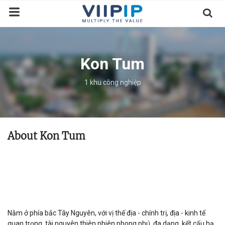
Trang chủ
Kon Tum
Sàn Giao Dịch
1 khu công nghiệp
Tin tức
Liên hệ
About Kon Tum
Tầm nhìn
Tuyển dụng nhân sự
Quy Trình/Hướng Dẫn Đầu Tư
Tiêu Chuẩn Việt Nam
Thỏa Thuận Sử Dụng
Nằm ở phía bắc Tây Nguyên, với vị thế địa - chính trị, địa - kinh tế
quan trọng, tài nguyên thiên nhiên phong phú, đa dạng, kết cấu hạ